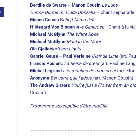
Bertille de Swarte – Manon Cousin
La Lune
S
Durme Durme mi Linda Donzella
– chant sépharade 
Manon Cousin
B
ehejt Mima Jeïs
Hildegard Von Bingen
Ave Generosa
– Chant à la vi
Michael McGlynn
The White Rose
Michael McGlynn
Maid in the Moor
Ola Gjeilo
Northern Lights
Gabriel Gauré – Paul Verlaine
Clair de Lune
(arr. Pa
Francis Poulenc
La Reine de cœur
(arr. Pauline Lang
Michel Legrand
Les moulins de mon cœur
(arr. Elod
Anonyme
Bel astre que j’adore
(arr. Manon Cousin)
The Andrew Sisters
You’re just a Flower from an ol
Cousin)
Programme susceptible d’être modifié