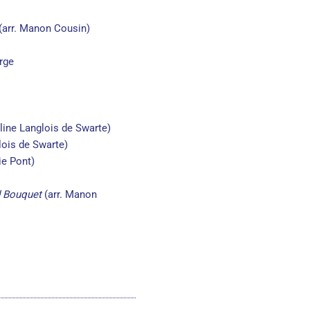
(arr. Manon Cousin)
erge
uline Langlois de Swarte)
lois de Swarte)
ie Pont)
d Bouquet
(arr. Manon