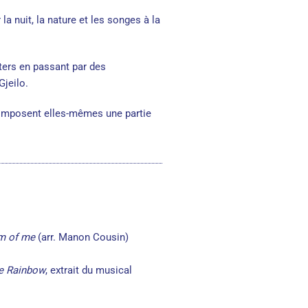
a nuit, la nature et les songes à la
ters en passant par des
jeilo.
t composent elles-mêmes une partie
am of me
(arr. Manon Cousin)
e Rainbow
, extrait du musical