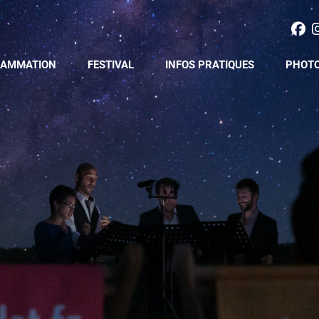
AMMATION
FESTIVAL
INFOS PRATIQUES
PHOTO
À PROPOS
TARIFS & RÉSERVATION
BÉNÉVOLAT
VENIR AU FESTIVAL
STAGES D’ÉTÉ
FAQ
SÉJOUR MUSICAL
ARCHIVES