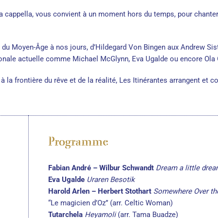
 a cappella, vous convient à un moment hors du temps, pour chanter l
, du Moyen-Âge à nos jours, d’Hildegard Von Bingen aux Andrew Sis
ionale actuelle comme Michael McGlynn, Eva Ugalde ou encore Ola G
 à la frontière du rêve et de la réalité, Les Itinérantes arrangent e
Programme
Fabian André – Wilbur Schwandt
Dream a little dre
Eva Ugalde
Uraren Besotik
Harold Arlen – Herbert Stothart
Somewhere Over th
“Le magicien d’Oz” (arr. Celtic Woman)
Tutarchela
Heyamoli
(arr. Tama Buadze)