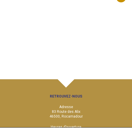
RETROUVEZ-NOUS
Adresse
83 Route des Alix
46500, Rocamadour
Heures d’ouverture
Du lundi au vendredi :