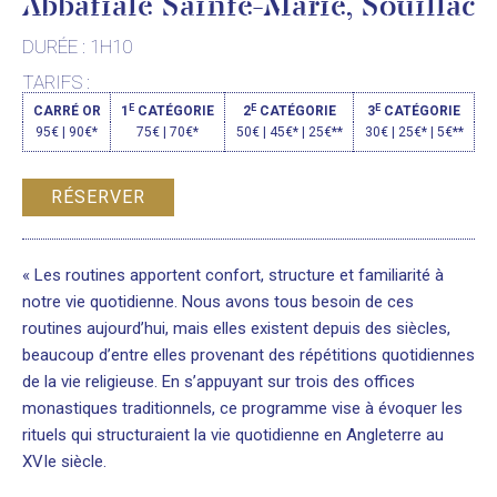
Abbatiale Sainte-Marie, Souillac
DURÉE : 1H10
TARIFS :
E
E
E
CARRÉ OR
1
CATÉGORIE
2
CATÉGORIE
3
CATÉGORIE
95€ | 90€*
75€ | 70€*
50€ | 45€* | 25€**
30€ | 25€* | 5€**
RÉSERVER
« Les routines apportent confort, structure et familiarité à
notre vie quotidienne. Nous avons tous besoin de ces
routines aujourd’hui, mais elles existent depuis des siècles,
beaucoup d’entre elles provenant des répétitions quotidiennes
de la vie religieuse. En s’appuyant sur trois des offices
monastiques traditionnels, ce programme vise à évoquer les
rituels qui structuraient la vie quotidienne en Angleterre au
XVIe siècle.