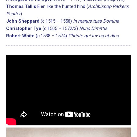
Thomas Tallis
E’en like the hunted hind (
Archbishop Parker’s
Psalter
)
John Sheppard
(c.1515 – 1558)
In manus tuas Domine
Christopher Tye
(c.1505 – 1572/3)
Nunc Dimittis
Robert White
(c.1538 – 1574)
Christe qui lux es et dies