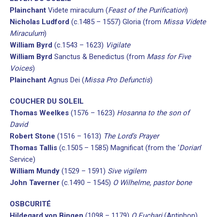
Plainchant
Videte miraculum (
Feast of the Purification
)
Nicholas Ludford
(c.1485 – 1557) Gloria (from
Missa Videte
Miraculum
)
William Byrd
(c.1543 – 1623)
Vigilate
William Byrd
Sanctus & Benedictus (from
Mass for Five
Voices
)
Plainchant
Agnus Dei (
Missa Pro Defunctis
)
COUCHER DU SOLEIL
Thomas Weelkes
(1576 – 1623)
Hosanna to the son of
David
Robert Stone
(1516 – 1613)
The Lord’s Prayer
Thomas Tallis
(c.1505 – 1585) Magnificat (from the ‘
Dorian
’
Service)
William Mundy
(1529 – 1591)
Sive vigilem
John Taverner
(c.1490 – 1545)
O Wilhelme, pastor bone
OSBCURITÉ
Hildegard von Bingen
(1098 – 1179)
O Euchari
(Antiphon)