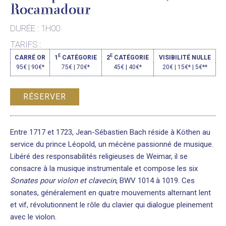
Rocamadour
DURÉE : 1H00
TARIFS :
E
E
CARRÉ OR
1
CATÉGORIE
2
CATÉGORIE
VISIBILITÉ NULLE
95€ | 90€*
75€ | 70€*
45€ | 40€*
20€ | 15€* | 5€**
RÉSERVER
Entre 1717 et 1723, Jean-Sébastien Bach réside à Köthen au
service du prince Léopold, un mécène passionné de musique.
Libéré des responsabilités religieuses de Weimar, il se
consacre à la musique instrumentale et compose les six
Sonates pour violon et clavecin
, BWV 1014 à 1019. Ces
sonates, généralement en quatre mouvements alternant lent
et vif, révolutionnent le rôle du clavier qui dialogue pleinement
avec le violon.