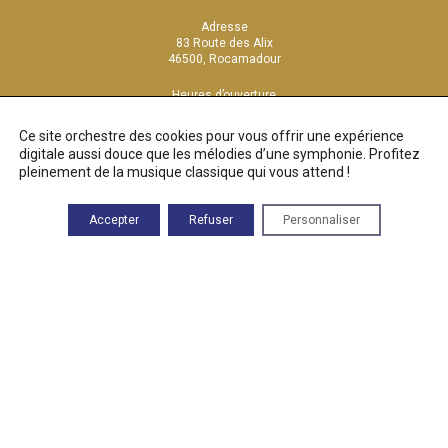
Adresse
83 Route des Alix
46500, Rocamadour
Heures d’ouverture
Du lundi au vendredi :
9h00—17h00
Ce site orchestre des cookies pour vous offrir une expérience
digitale aussi douce que les mélodies d’une symphonie. Profitez
Contact
pleinement de la musique classique qui vous attend !
05 82 92 67 40
contact@musique-sacree-rocamadour.eu
Accepter
Refuser
Personnaliser
PRESSE
FAQ
CONTACT
RECRUTEMENT
MENTIONS LÉGALES
À PROPOS DE CE SITE
Le Festival de Rocamadour est une production de l’association Cantica
Sacra Rocamadour